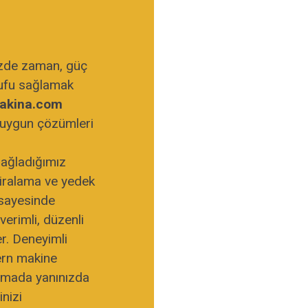
nizde zaman, güç
rufu sağlamak
akina.com
n uygun çözümleri
sağladığımız
 kiralama ve yedek
 sayesinde
verimli, düzenli
er. Deneyimli
ern makine
amada yanınızda
inizi