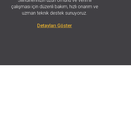
Silindirlerinizin uzun ömürlü ve verimli
çalışması için düzenli bakım, hızlı onarım ve
uzman teknik destek sunuyoruz.
Detayları Göster