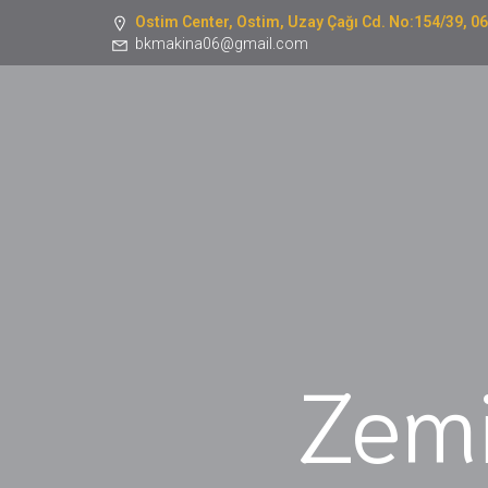
Ostim Center, Ostim, Uzay Çağı Cd. No:154/39, 
bkmakina06@gmail.com
Zemi