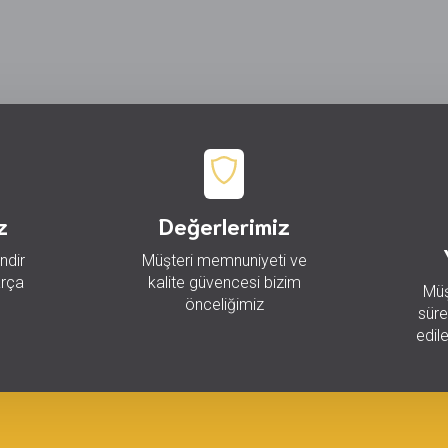
z
Değerlerimiz
indir
Müşteri memnuniyeti ve
arça
kalite güvencesi bizim
Müş
önceliğimiz
süre
edil