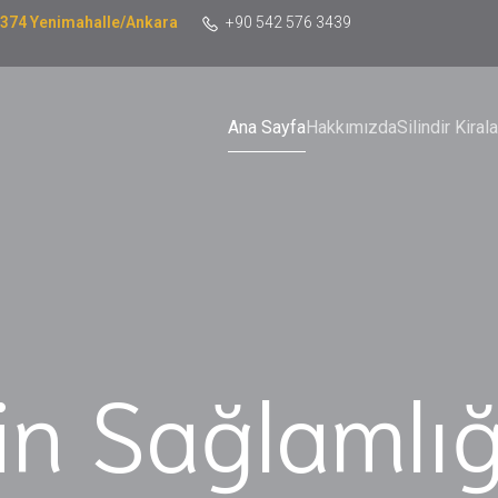
06374 Yenimahalle/Ankara
+90 542 576 3439
Ana Sayfa
Hakkımızda
Silindir Kira
n Sağlamlı