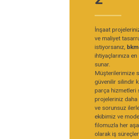
İnşaat projeleri
ve maliyet tasar
istiyorsanız,
bkm
ihtiyaçlarınıza e
sunar.
Müşterilerimize 
güvenilir silindir
parça hizmetleri
projeleriniz daha 
ve sorunsuz ilerl
ekibimiz ve mod
filomuzla her aş
olarak iş süreçler