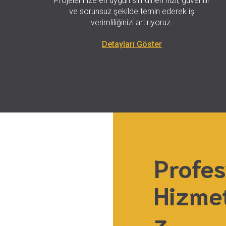
Projelerinize en uygun silindirleri hızlı, güvenilir
ve sorunsuz şekilde temin ederek iş
verimliliğinizi artırıyoruz.
Detayları Göster
Profes
Hizmet
z