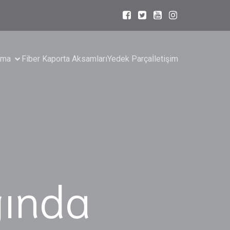
lama
Fiber Kaporta Aksamları
Yedek Parça
İletişim
ğında